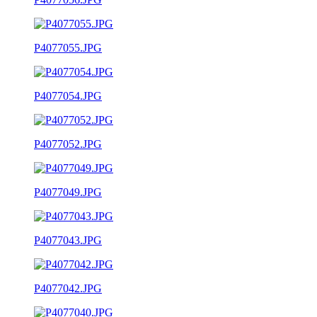
P4077055.JPG
P4077054.JPG
P4077052.JPG
P4077049.JPG
P4077043.JPG
P4077042.JPG