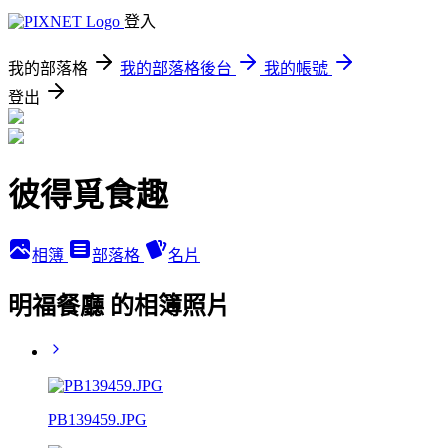
登入
我的部落格
我的部落格後台
我的帳號
登出
彼得覓食趣
相簿
部落格
名片
明福餐廳 的相簿照片
PB139459.JPG