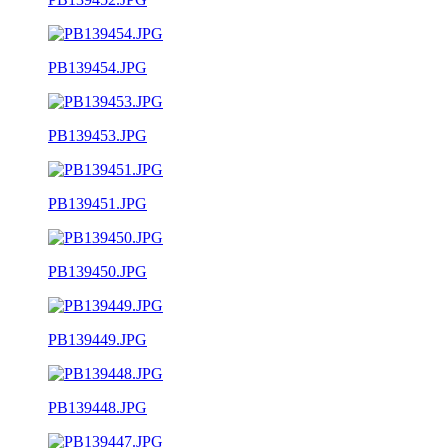
PB139454.JPG
PB139453.JPG
PB139451.JPG
PB139450.JPG
PB139449.JPG
PB139448.JPG