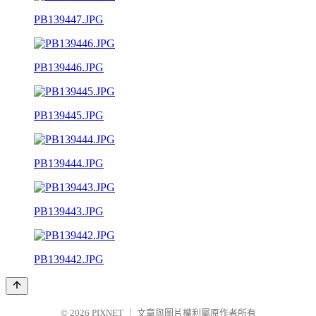
PB139447.JPG
PB139446.JPG
PB139445.JPG
PB139444.JPG
PB139443.JPG
PB139442.JPG
© 2026
PIXNET
｜
文章與圖片權利屬原作者所有