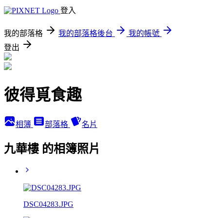
登入
我的部落格
我的部落格後台
我的帳號
登出
彼得覓食趣
相簿
部落格
名片
九華樓 的相簿照片
DSC04283.JPG