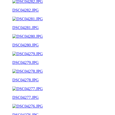
DSC04282.JPG
DSC04281.JPG
DSC04280.JPG
DSC04279.JPG
DSC04278.JPG
DSC04277.JPG
DSC04276.JPG