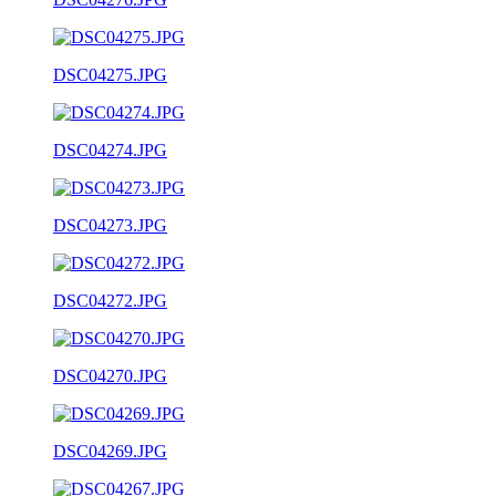
DSC04275.JPG
DSC04274.JPG
DSC04273.JPG
DSC04272.JPG
DSC04270.JPG
DSC04269.JPG