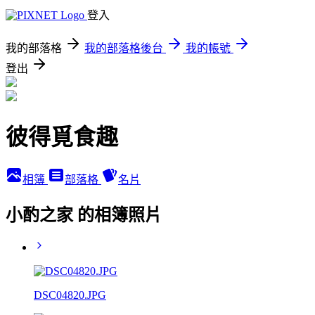
登入
我的部落格
我的部落格後台
我的帳號
登出
彼得覓食趣
相簿
部落格
名片
小酌之家 的相簿照片
DSC04820.JPG