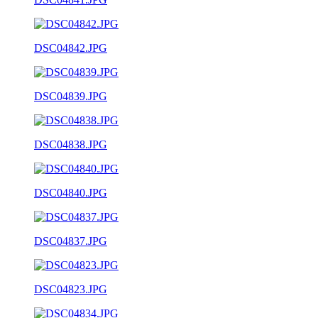
DSC04842.JPG
DSC04839.JPG
DSC04838.JPG
DSC04840.JPG
DSC04837.JPG
DSC04823.JPG