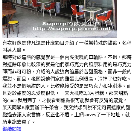
有次好像是非凡還是什麼節目介紹了一種蠻特殊的甜點，名稱
叫達人餅。
那時對於這餅的感覺就是一個內夾蛋糕的車輪餅。不過，那時
對這餅印象比較深的就是他們家巧克力內餡原料用的是巧克力
磚而非可可粉，介紹的人說這內餡屬於苦甜風格，而非一般的
爆甜。而且，老闆說他們家的雞蛋比例很高，冷掉了也好吃。
我並不是個嗜甜的人，比較能接受的是黑巧克力和冰淇淋。而
且對於甜度的忍受度很低，一天大概吃2,3片蛋糕，那天甜點
的quota就用完了，之後看到甜點很可能就會有反胃的感覺。
某天同學K家要辦下午茶會，我突然想到說不定可買這家的甜
點過去讓大家嘗鮮，反正也不遠。上網survey了一下地址，就
騎車跑去買了。
繼續閱讀