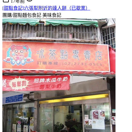
17年前
[甜點食記]六張犁附近的達人餅（已歇業）
團購/甜點麵包食記
美味食記