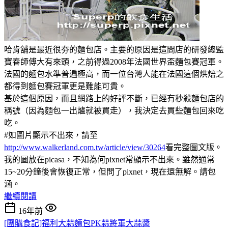
哈肯舖是最近很夯的麵包店。主要的原因是這間店的研發總監
寶春師傅大有來頭，之前得過2008年法國世界盃麵包賽冠軍。
法國的麵包水準普遍極高，而一位台灣人能在法國這個烘焙之
都得到麵包賽冠軍更是難能可貴。
基於這個原因，而且網路上的好評不斷，已經有秒殺麵包店的
稱號（因為麵包一出爐就被買走），我決定去買些麵包回來吃
吃。
#如圖片顯示不出來，請至
http://www.walkerland.com.tw/article/view/30264
看完整圖文版。
我的圖放在picasa，不知為何pixnet常顯示不出來。雖然通常
15~20分鐘後會恢復正常，但問了pixnet，現在還無解。請包
涵。
繼續閱讀
16年前
[團購食記]福利大蒜麵包PK蒜將軍大蒜醬