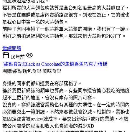
的風味還是很吸引我。
福利所賣的大蒜麵包應該算是全台知名度最高的大蒜麵包了，
不管是在團購或是店內賣銷路都很夯。到現在為止，它的確也
是我心目中第一名的大蒜麵包。
前陣子有同事揪了一個蒜將軍大蒜醬的團購，我也買了一罐。
剛好之前拍過福利的大蒜麵包，那就來個大蒜麵包PK好了。
繼續閱讀
16年前
[甜點食記]Black as Chocolate的焦糖香蕉巧克力蛋糕
團購/甜點麵包食記
美味食記
身邊的同事們都知道我在寫部落格了。
基於我更新網誌的頻率也算高，有些同事還會擔心我吃的速度
趕不上更新的速度，會沒有庫存的照片可寫。
說真的，寫網誌跟當業務也有某種的共通性。在一定的時間內
必須要交出一篇網誌，不然來客數就會銳減。相對的，業務也
是固定都會被review達成率，要交出新客戶或好的業績，不然
被公司關愛的程度和收入也會逐漸的減少XD