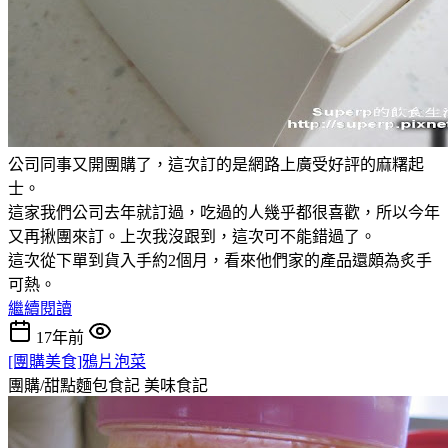
公司同事又開團購了，這次訂的是網路上廣受好評的麻糬起
士。
這家我們公司去年就訂過，吃過的人幾乎都很喜歡，所以今年
又再揪團來訂。上次我沒跟到，這次可不能錯過了。
這次從下單到貨入手約2個月，看來他們家的產品還頗為炙手
可熱。
繼續閱讀
17年前
[團購美食]鴉片泡菜
團購/甜點麵包食記
美味食記