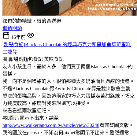
都包的頗精緻，很適合送禮
繼續閱讀
16年前
[甜點食記]Black as Chocolate的經典巧克力和黑加侖草莓蛋糕
二連發
團購/甜點麵包食記
美味食記
友人小孩生日，基於人多，他們買了兩個Black as Chocolate的
蛋糕。
我一向不是個嗜甜的人，很怕那種太多奶油而且過甜的蛋糕。
不過Black as Chocolate跟Awfully Chocolate算是我少數會主動
想吃的蛋糕品牌，因為這兩家的巧克力蛋糕走苦甜路線，巧克
力純度較高，甜度對我來說還可以接受。
來看看這兩款蛋糕吧。
#如圖片顯示不出來，請至
http://www.walkerland.com.tw/article/view/30248
看完整圖文版。
我的圖放在picasa，不知為何pixnet常顯示不出來。雖然通常