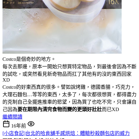
Costco是個奇妙的地方。
每次去那邊，原本一開始只想買特定物品，到最後會因為不斷
的試吃，或突然看見新奇物品而扛了其他有的沒的東西回家
XD
Costco的好東西真的很多。譬如說烤雞，德國香腸，巧克力，
大理石麵包…等等的東西，太多了，每次都很想買，都得盡力
的克制自己全擺進推車的慾望，因為買了也吃不完，只會讓自
己因為
要在期限內清完食物而變的更頭好壯壯
而已XD
繼續閱讀
16年前
[小店食記]台北的哈肯舖手感烘焙：體驗秒殺麵包店的威力