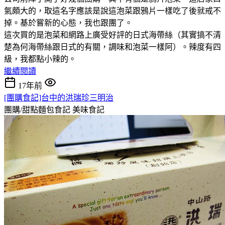
氣頗大的，取這名字應該是說這泡菜跟鴉片一樣吃了後就戒不
掉。基於嘗新的心態，我也跟團了。
這次買的是泡菜和網路上廣受好評的日式海帶絲（其實搞不清
楚為何海帶絲跟日式的有關，調味和泡菜一樣阿）。辣度有四
級，我都點小辣的。
繼續閱讀
17年前
[團購食記]台中的洪瑞珍三明治
團購/甜點麵包食記
美味食記