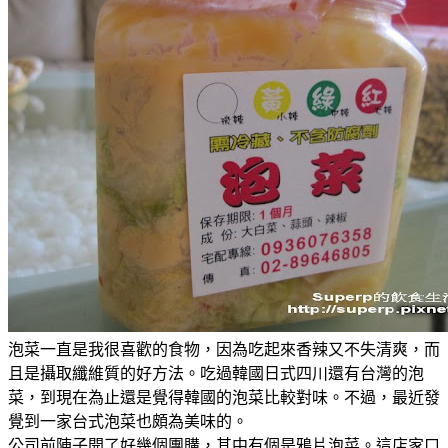
泡菜一直是我很喜歡的食物，因為吃起來香辣又不失清爽，而
且是攝取纖維質的好方法。吃過韓國日式四川還有台灣的泡
菜，到現在為止還是覺得韓國的泡菜比較對味。不過，最近發
覺到一家台式泡菜也頗為美味的。
公司前陣子開了好幾個團購，其中有個是鴉片泡菜。這店家口