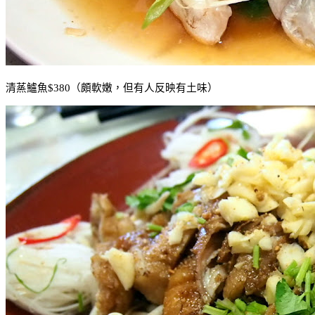
清蒸鱸魚
$380
（頗軟嫩，但有人反映有土味）