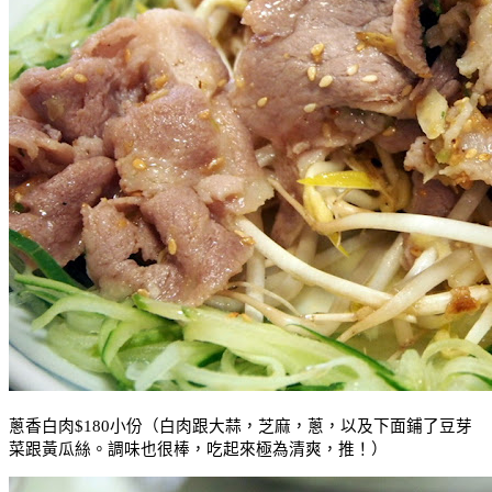
蔥香白肉
$180
小份（白肉跟大蒜，芝麻，蔥，以及下面鋪了豆芽
菜跟黃瓜絲。調味也很棒，吃起來極為清爽，推！）