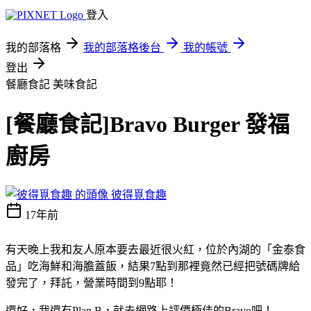
登入
我的部落格
我的部落格後台
我的帳號
登出
餐廳食記
美味食記
[餐廳食記]Bravo Burger 發福
廚房
彼得覓食趣
17年前
有天晚上我和友人原本要去最近很火紅，位於內湖的「金泰食
品」吃海鮮和海膽蓋飯，結果7點到那裡竟然已經把號碼牌給
發完了
，拜託，營業時間到9點耶！
還好，我還有Plan B，就去網路上評價極佳的Bravo吧！