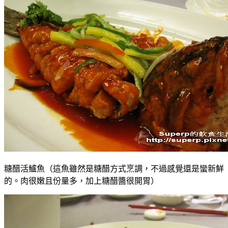
糖醋活鱸魚（這魚雖然是糖醋方式烹調，不過感覺還是蠻新鮮
的。肉很嫩且份量多，加上糖醋醬很開胃）