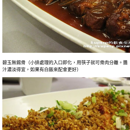
碧玉無錫骨（小排處理的入口即化，用筷子就可骨肉分離。醬
汁濃淡得宜，如果有白飯來配會更好）