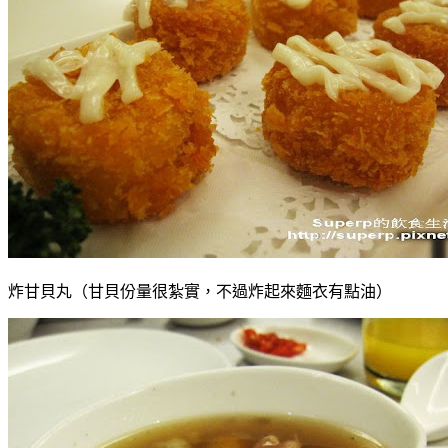
炸甘貝丸（甘貝份量很紮實，不過炸起來麵衣有點油）