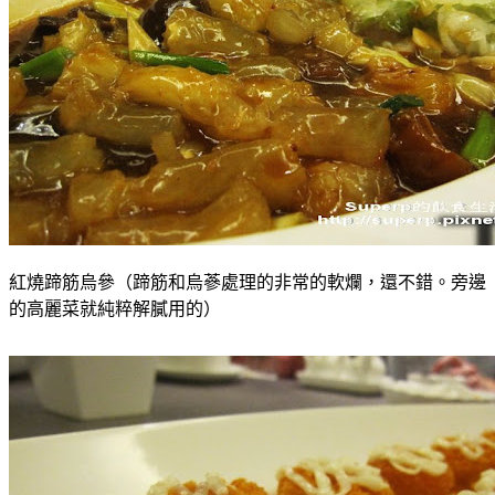
紅燒蹄筋烏參（蹄筋和烏蔘處理的非常的軟爛，還不錯。旁邊
的高麗菜就純粹解膩用的）