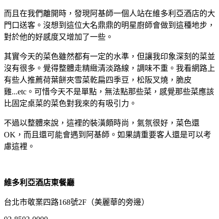
而且在我們離開時，發現阿基師一個人站在維多利亞酒店的大
門口送客。沒想到這位大名鼎鼎的明星廚師會做到這種地步，
對於他的好感度又增加了一些。
其實今天的菜色雖然都有一定的水準，但讓我印象深刻的菜並
沒有很多。覺得整體走精緻清淡路線，調味不重。我看網路上
有些人推薦荷葉餅夾雪菜乾扁四季豆，松阪叉燒，脆皮
雞...etc。可惜今天不是單點，無法點那些菜，感覺那些菜應該
比固定桌菜的菜色對我來的有吸引力。
不過以整體來說，這裡的裝潢頗時尚，氣氛很好，菜色還
OK，而且還可能會遇到阿基師。如果請重要客人還是可以考
慮這裡。
維多利亞酒店東餐廳
台北市敬業四路168號2F（美麗華的旁邊）