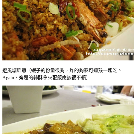
避風塘鮮蝦（蝦子的份量很夠，炸的夠酥可連殼一起吃。
Again，旁邊的蒜酥拿來配飯應該很不賴）