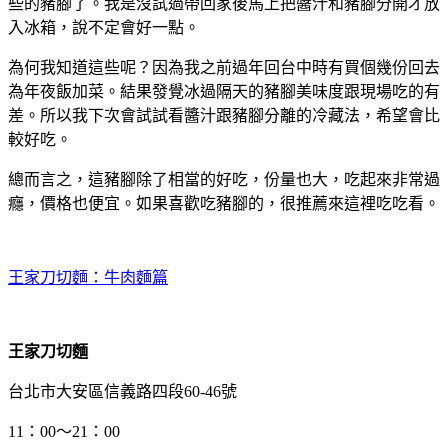
些的豬腳了。我是沒試過帶回家後馬上把醬汁和豬腳分開才放
入冰箱，說不定會好一點。
為何我知道這些呢？因為我之前過年回台中時有買個幾份回去
為年夜飯加菜。結果發覺冰過隔天的豬腳美味度跟現場吃的有
差。所以我下次會試試看醬汁跟豬腳分離的冷藏法，希望會比
較好吃。
總而言之，這豬腳除了相當的好吃，份量也大，吃起來非常過
癮，價格也便宜。如果喜歡吃豬腳的，很推薦來這裡吃吃看。
王家刀切麵：牛肉麵篇
王家刀切麵
台北市大安區信義路四段60-46號
11：00～21：00