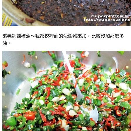
來幾匙辣椒油～我都挖裡面的沈澱物來加，比較沒加那麼多
油。