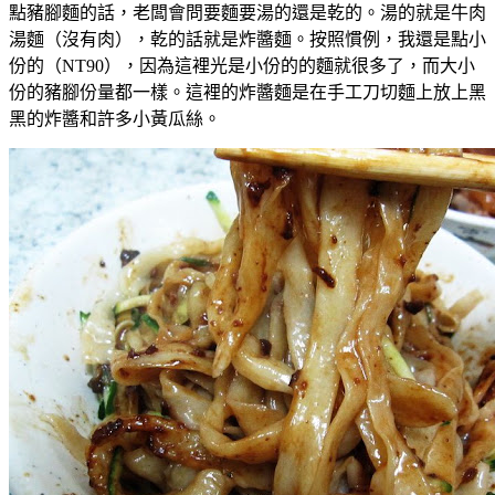
點豬腳麵的話，老闆會問要麵要湯的還是乾的。湯的就是牛肉
湯麵（沒有肉），乾的話就是炸醬麵。按照慣例，我還是點小
份的（NT90），因為這裡光是小份的的麵就很多了，而大小
份的豬腳份量都一樣。這裡的炸醬麵是在手工刀切麵上放上黑
黑的炸醬和許多小黃瓜絲。