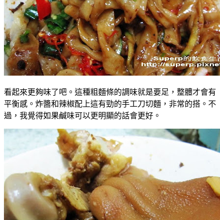
看起來更夠味了吧。這種粗麵條的調味就是要足，整體才會有
平衡感。炸醬和辣椒配上這有勁的手工刀切麵，非常的搭。不
過，我覺得如果鹹味可以更明顯的話會更好。