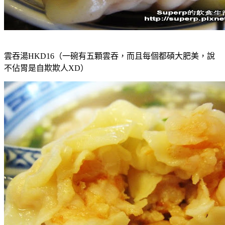
雲吞湯HKD16（一碗有五顆雲吞，而且每個都碩大肥美，說
不佔胃是自欺欺人XD）