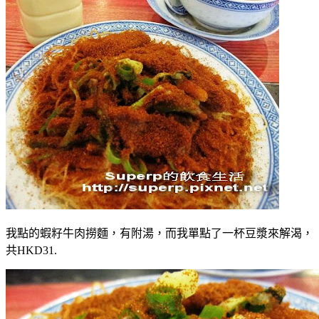
我點的蝦籽牛肉撈麵，有附湯，而我單點了一杯豆漿來解渴，
共HKD31.