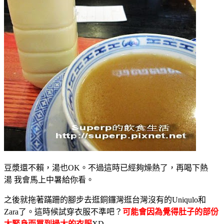
豆漿還不賴，湯也OK。不過這時已經夠燥熱了，再喝下熱
湯 我會馬上中暑給你看。
之後就拖著蹣跚的腳步去逛銅鑼灣逛台灣沒有的Uniqulo和
Zara了。這時候試穿衣服不準吧？
可能會因為覺得肚子的部份
太緊身而買到過大的衣服
XD