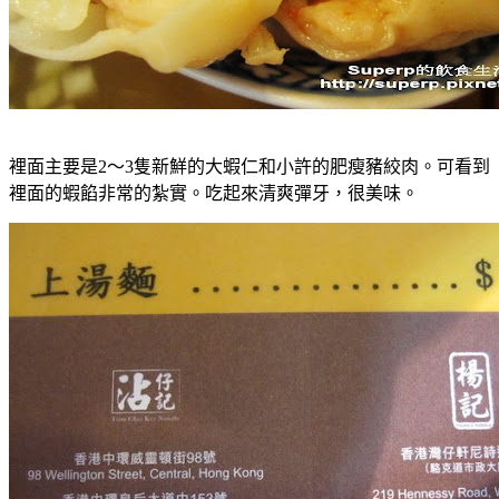
裡面主要是2～3隻新鮮的大蝦仁和小許的肥瘦豬絞肉。可看到
裡面的蝦餡非常的紮實。吃起來清爽彈牙，很美味。