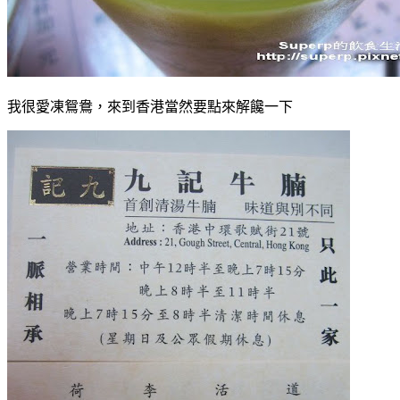
我很愛凍鴛鴦，來到香港當然要點來解饞一下