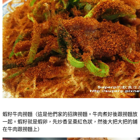
蝦籽牛肉撈麵（這是他們家的招牌撈麵。牛肉煮好後跟撈麵放
一起。蝦籽就是蝦卵，先炒香呈棗紅色狀，然後大把大把的鋪
在牛肉跟撈麵上）