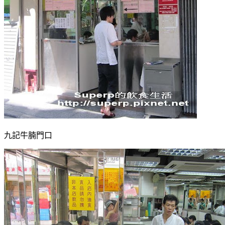
九記牛腩門口