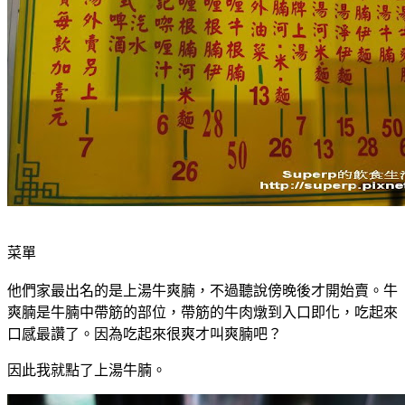
菜單
他們家最出名的是上湯牛爽腩，不過聽說傍晚後才開始賣。牛
爽腩是牛腩中帶筋的部位，帶筋的牛肉燉到入口即化，吃起來
口感最讚了。因為吃起來很爽才叫爽腩吧？
因此我就點了上湯牛腩。