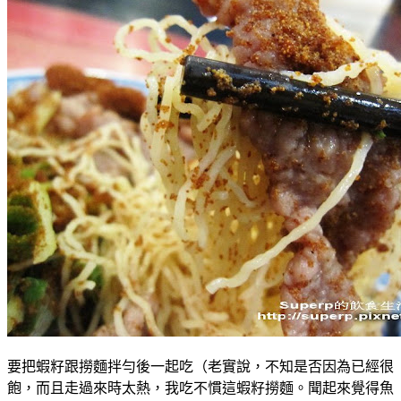
要把蝦籽跟撈麵拌勻後一起吃（老實說，不知是否因為已經很
飽，而且走過來時太熱，我吃不慣這蝦籽撈麵。聞起來覺得魚