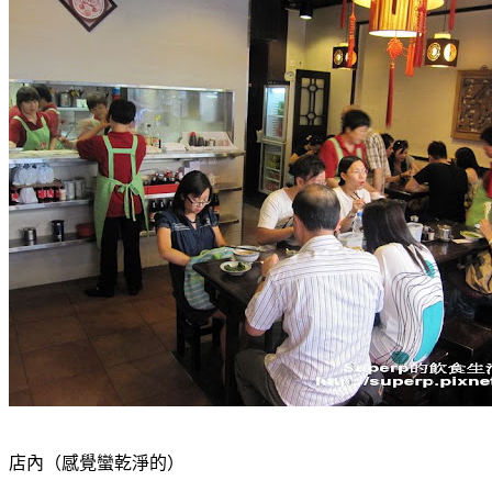
店內（感覺蠻乾淨的）