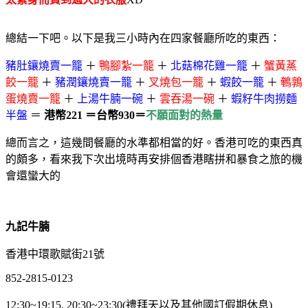
總結一下吧。以下是我三小時內在四家餐廳所吃的東西：
豬肚鑲燒賣一籠
＋
鴨腳紮一籠
＋
北菇棉花雞一籠
＋
蟹黃蒸
餃一籠
＋
豬潤鑲燒賣一籠
＋
叉燒包一籠
＋
蝦餃一籠
＋
鵪鶉
蛋燒賣一籠
＋
上湯牛腩一碗
＋
雲吞湯一碗
＋
蝦籽牛肉撈麵
半盤
＝
港幣221 ＝台幣930＝
不願面對的熱量
總而言之，這幾間餐廳的水準都相當的好。香港可吃的東西真
的頗多，看來我下次出境時再安排個香港瞎拼和暴食之旅的機
會還蠻大的
九記牛腩
香港
中環
歌賦街21號
852-2815-0123
12:30~19:15, 20:30~23:30(禮拜天以及其他國訂假期休息)