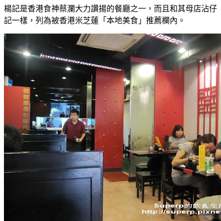
楊記是香港食神蔡瀾大力讚揚的餐廳之一，而且和其母店沾仔
記一樣，列為被香港米芝蓮「本地美食」推薦欄內。