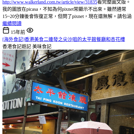
http://www.walkerland.com.tw/article/view/31835
看完整圖文版。
我的圖放在picasa，不知為何pixnet常顯示不出來。雖然通常
15~20分鐘後會恢復正常，但問了pixnet，現在還無解。請包涵
繼續閱讀
15年前
[海外食記]香港美食二連發之尖沙咀的太平館餐廳和杏花樓
香港食記遊記
美味食記