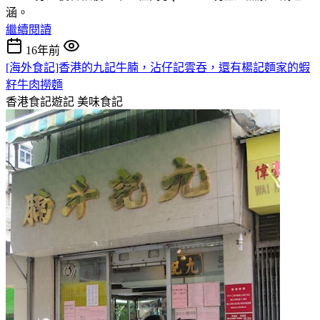
涵。
繼續閱讀
16年前
[海外食記]香港的九記牛腩，沾仔記雲吞，還有楊記麵家的蝦
籽牛肉撈麵
香港食記遊記
美味食記