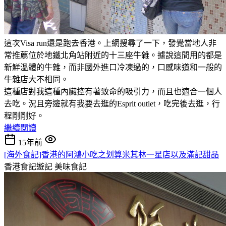
這次Visa run還是跑去香港。上網搜尋了一下，發覺當地人非
常推薦位於地鐵北角站附近的十三座牛雜。據說這間用的都是
新鮮溫體的牛雜，而非國外進口冷凍過的，口感味道和一般的
牛雜店大不相同。
這種店對我這種內臟控有著致命的吸引力，而且也適合一個人
去吃。況且旁邊就有我要去逛的Esprit outlet，吃完後去逛，行
程剛剛好。
繼續閱讀
15年前
[海外食記]香港的阿鴻小吃之划算米其林一星店以及滿記甜品
香港食記遊記
美味食記