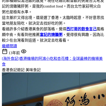
的那種類似湯泡飯的感覺。現在吃過比較喜歡的粥是台北老友
記的滑雞豬肝粥，是我的comfort food。而台北竹家莊明火白
粥也是極有水準。
這次基於又得出境，還是選了香港。太臨時起意，不好意思找
當地朋友陪吃，就決定去找好吃的粥。
看過許多介紹香港美食的部落格，覺得
西打哥的飲食言己
風格
頗中肯。有看到他推薦
富記的燒鵝粥
，覺得很有興趣，因為比
較少在台灣看到這道。就決定去吃看看。
繼續閱讀
13年前
[海外食記]香港機場的阿鴻小吃和杏花樓：全球最棒的機場美
食
香港食記遊記
美味食記