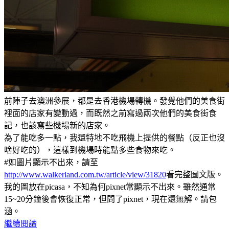
前陣子去澳洲參展，都是去香港機場轉機。發覺他們的美食街
裡面的店家有變動過，而既然之前寫過兩次他們的美食街食
記，也該寫些機場新的店家。
為了能吃多一點，我還特地不吃飛機上提供的餐點（反正也沒
啥好吃的），這樣到機場時能點多些食物來吃。
#如圖片顯示不出來，請至
http://www.walkerland.com.tw/article/view/31820
看完整圖文版。
我的圖放在picasa，不知為何pixnet常顯示不出來。雖然通常
15~20分鐘後會恢復正常，但問了pixnet，現在還無解。請包
涵。
繼續閱讀