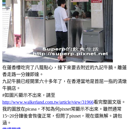
在蓮香樓吃完了八籠點心，接下來要去附近的九記牛腩。離蓮
香走路一分鐘即達。
九記牛腩已經開業六十多年了，在香港當地是首屈一指的清燉
牛腩店。
#如圖片顯示不出來，請至
http://www.walkerland.com.tw/article/view/31966
看完整圖文版。
我的圖放在picasa，不知為何pixnet常顯示不出來。雖然通常
15~20分鐘後會恢復正常，但問了pixnet，現在還無解。請包
涵。