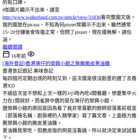
的有口碑。
#如圖片顯示不出來，請至
http://www.walkerland.com.tw/article/view/31836
看完整圖文版。
我的圖放在picasa，不知為何pixnet常顯示不出來。雖然通常
15~20分鐘後會恢復正常，但問了pixnet，現在還無解。請包
涵。
繼續閱讀
16年前
[海外食記]香港灣仔的榮興小館之無敵脆皮蔥油雞
香港食記遊記
美味食記
每四個月定期出境的時刻又到，這次還是很沒創意的選了去香
港XD
不過這次並不想和上次一樣的3小時內吃4間餐廳。想要集中火
力在1間就好，而雀屏中選的是在灣仔的榮興小館。
選榮興小館的原因是因為看了我非常喜歡的廚師部落客莊祖宜
（部落格名稱：廚房裡的人類學家）寫了篇文章，上面極力推
薦榮興小館的脆皮蔥油雞。
蔥油雞我常吃，但脆皮版的倒是沒看過，所以就決定來試試看
了。