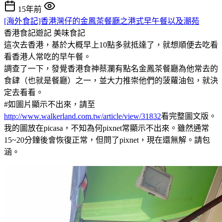
15年前
[海外食記]香港灣仔的金鳳茶餐廳之港式早午餐以及潮苑
香港食記遊記
美味食記
這次去香港，基於大概早上10點多就抵達了，就想順便去吃看
看香港人常吃的早午餐。
調查了一下，發覺香港食神蔡瀾有點名金鳳茶餐廳為他常去的
食肆（也就是餐廳）之一，並大力推崇他們的菠蘿油包，就決
定去看看。
#如圖片顯示不出來，請至
http://www.walkerland.com.tw/article/view/31832
看完整圖文版。
我的圖放在picasa，不知為何pixnet常顯示不出來。雖然通常
15~20分鐘後會恢復正常，但問了pixnet，現在還無解。請包
涵。