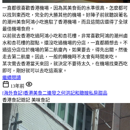
一直都很喜歡香港機場，因為其美食街的水準很高，怎麼都可
以找到東西吃，完全的大勝其他的機場。好陣子前就聽說著名
的潮州美食阿鴻小吃進駐了香港機場，而且這間店還得了全球
最佳機場食府。
以前就去香港吃過阿鴻小吃和杏花樓，非常喜歡阿鴻的潮州鹵
水和杏花樓的甜點。還沒吃過機場的分店，一直都頗想去。不
過這分店位於機場的第二航廈內，如果要去，得先出關，然後
走去第二航廈。因此，一般的轉機時不太會有時間來吃。
某次需去香港當天來回，就決定不要待太久，在機場找東西吃
即可，剛好就可以去吃這兩家。
繼續閱讀
13年前
[海外食記]香港美食二連發之何洪記和聰嫂私房甜品
香港食記遊記
美味食記