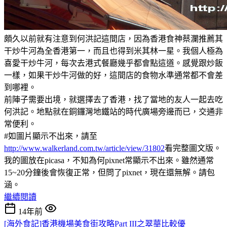
頗久以前就有注意到何洪記這間店，因為香港食神蔡瀾推薦其
干炒牛河為全香港第一，而且也得到米其林一星。我個人極為
喜愛干炒牛河，每次去港式餐廳幾乎都會點這道。感覺跟炒飯
一樣，如果干炒牛河做的好，這間店的食物水準通常都不會差
到哪裡。
前陣子需要出境，就選擇去了香港，找了當地的友人一起去吃
何洪記。地點就在銅鑼灣地鐵站的時代廣場旁邊而已，交通非
常便利。
#如圖片顯示不出來，請至
http://www.walkerland.com.tw/article/view/31802
看完整圖文版。
我的圖放在picasa，不知為何pixnet常顯示不出來。雖然通常
15~20分鐘後會恢復正常，但問了pixnet，現在還無解。請包
涵。
繼續閱讀
14年前
[海外食記]香港機場美食街攻略Part III之翠華比較優