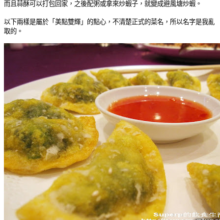
而且蒜酥可以打包回家，之後配粥或拿來炒蝦子，就變成避風塘炒蝦。
以下兩樣是屬於「美點雙輝」的點心，不清楚正式的菜名，所以名字是我亂
取的。