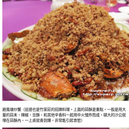
避風塘炒蟹（這道也是竹家莊的招牌料理。上面的蒜酥是重點。一般是用大
量的蒜末，辣椒，豆酥，和其他辛香料一起用中火慢炸而成。碩大的沙公就
埋在蒜酥內，一上桌就香到爆，非常能引起食慾）