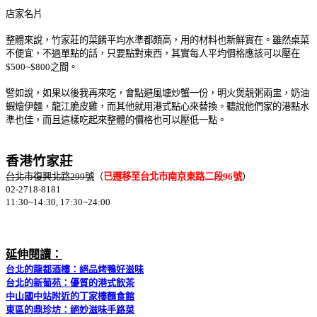
店家名片
整體來說，竹家莊的菜餚平均水準都頗高，用的材料也新鮮實在。雖然桌菜
不便宜，不過單點的話，只要點對東西，其實每人平均價格應該可以壓在
$500~$800之間。
譬如說，如果以後我再來吃，會點避風塘炒蟹一份，明火煲靚粥兩盅，奶油
蝦燴伊麵，龍江脆皮雞，而其他就用港式點心來替換。聽說他們家的港點水
準也佳，而且這樣吃起來整體的價格也可以壓低一點。
香港竹家莊
台北市復興北路299號
（
已遷移至台北市南京東路二段96號
）
02-2718-8181
11:30~14:30, 17:30~24:00
延伸閱讀：
台北的龍都酒樓：絕品烤鴨好滋味
台北的新葡苑：優質的港式飲茶
中山國中站附近的丁家樓麵食館
東區的鼎珍坊：絕妙滋味手路菜