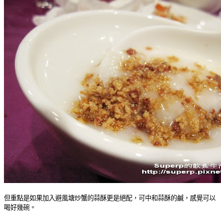
但重點是如果加入避風塘炒蟹的蒜酥更是絕配，可中和蒜酥的鹹，感覺可以
喝好幾碗。