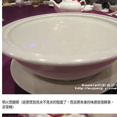
明火煲靚粥（這粥煲到見水不見米的程度了，而且粥本身的味道就很鮮美，
非常棒）