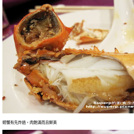
螃蟹有先炸過，肉飽滿而且鮮美