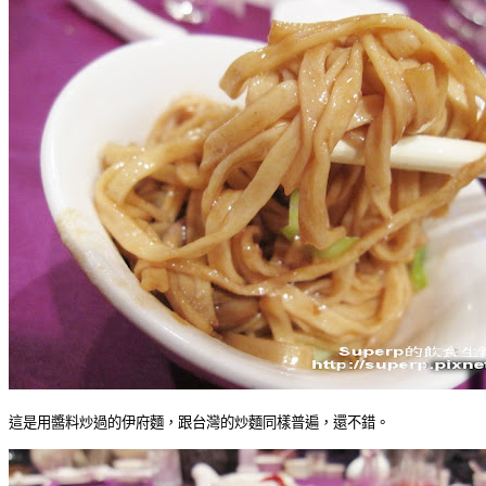
這是用醬料炒過的伊府麵，跟台灣的炒麵同樣普遍，還不錯。