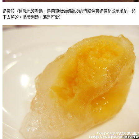
奶黃餃（這我也沒看過，是用類似做蝦餃皮的澄粉包著奶黃餡或地瓜餡一起
下去蒸的。晶瑩剔透，煞是可愛）