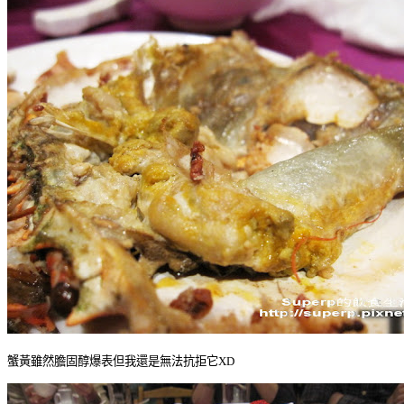
蟹黃雖然膽固醇爆表但我還是無法抗拒它XD