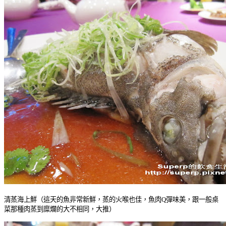
清蒸海上鮮（這天的魚非常新鮮，蒸的火喉也佳，魚肉Q彈味美，跟一般桌
菜那種肉蒸到糜爛的大不相同，大推）