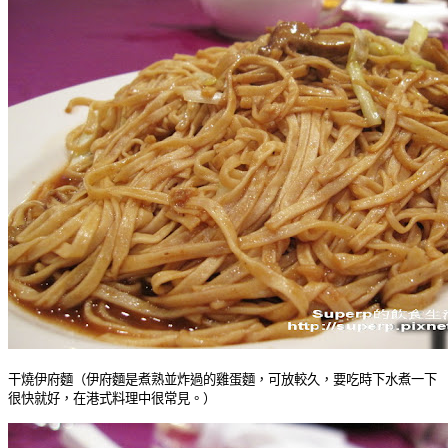
干燒伊府麵（伊府麵是煮熟並炸過的雞蛋麵，可放較久，要吃時下水煮一下
很快就好，在港式料理中很常見。）