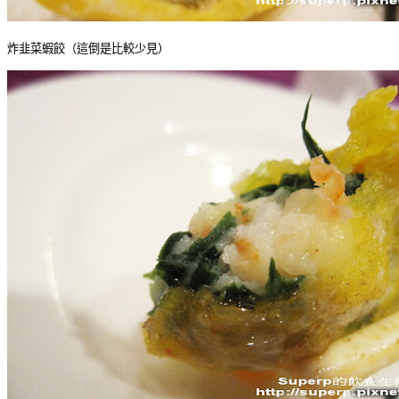
炸韭菜蝦餃（這倒是比較少見）