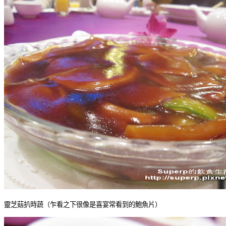
靈芝菇扒時蔬（乍看之下很像是喜宴常看到的鮑魚片）