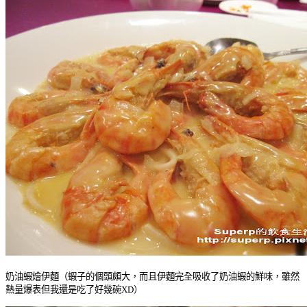
奶油蝦燴伊麵（蝦子的個頭頗大，而且伊麵完全吸收了奶油蝦的鮮味，雖然
熱量爆表但我還是吃了好幾碗XD）