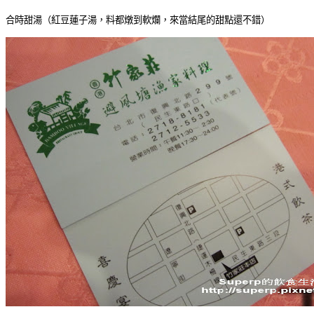
合時甜湯（紅豆蓮子湯，料都燉到軟爛，來當結尾的甜點還不錯）