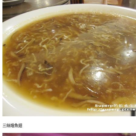
三絲燴魚翅