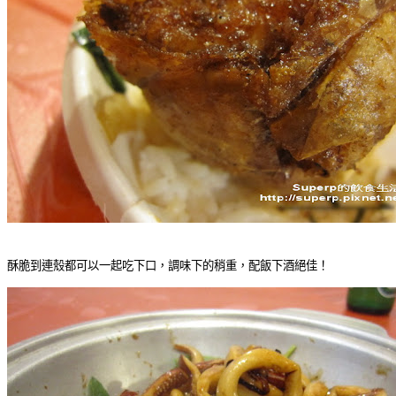
酥脆到連殼都可以一起吃下口，調味下的稍重，配飯下酒絕佳！