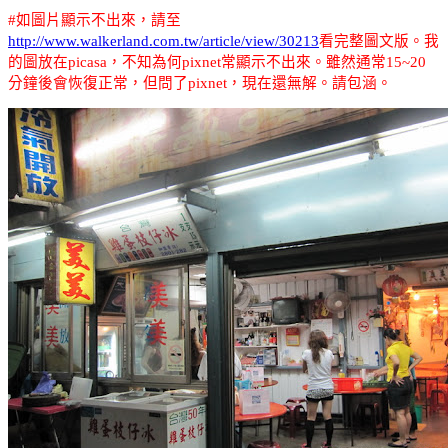
#
如圖片顯示不出來，請至
http://www.walkerland.com.tw/article/view/30213
看完整圖文版
。我
的圖放在
picasa
，不知為何
pixnet
常顯示不出來。雖然通常
15~20
分鐘後會恢復正常，但問了
pixnet
，現在還無解。請包涵。