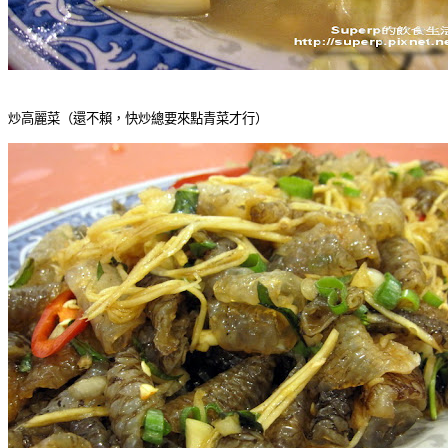
炒高麗菜（還不賴，快炒總要來點青菜才行）