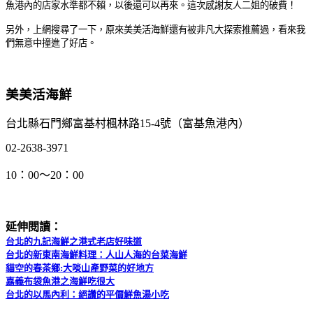
魚港內的店家水準都不賴，以後還可以再來。這次感謝友人二姐的破費！
另外，上網搜尋了一下，原來美美活海鮮還有被非凡大探索推薦過，看來我
們無意中撞進了好店。
美美活海鮮
台北縣石門鄉富基村楓林路15-4號（富基魚港內）
02-2638-3971
10：00～20：00
延伸閱讀：
台北的九記海鮮之港式老店好味道
台北的新東南海鮮料理：人山人海的台菜海鮮
貓空的春茶鄉:大啖山產野菜的好地方
嘉義布袋魚港之海鮮吃很大
台北的以馬內利：絕讚的平價鮮魚湯小吃