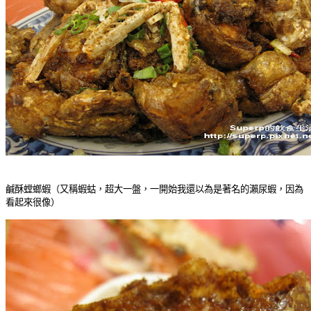
鹹酥螳螂蝦（又稱蝦蛄，超大一盤，一開始我還以為是著名的瀨尿蝦，因為
看起來很像）