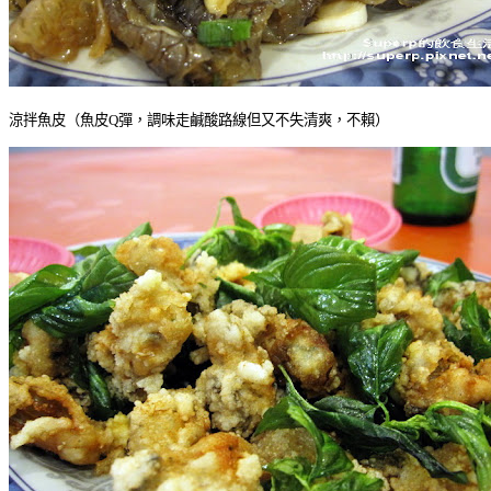
涼拌魚皮（魚皮Q彈，調味走鹹酸路線但又不失清爽，不賴）