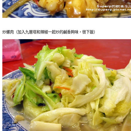
炒螺肉（加入九層塔和辣椒一起炒的鹹香夠味，很下飯）