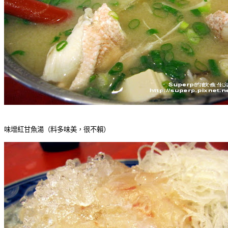
味增紅甘魚湯（料多味美，很不賴）