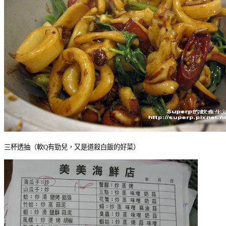
三杯透抽（軟Q有勁兒，又是道殺白飯的好菜）