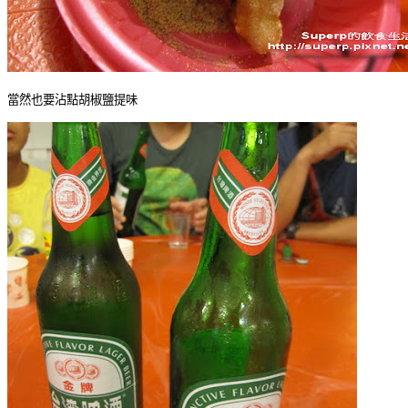
當然也要沾點胡椒鹽提味