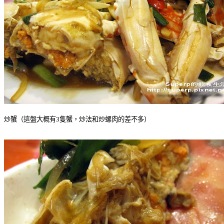
炒蟹（這盤大概有3隻蟹，炒法和炒螺肉的差不多）