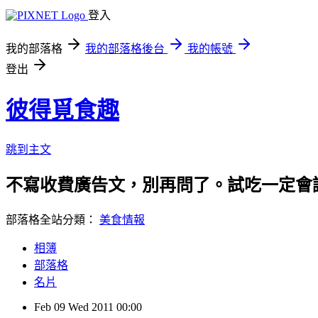
登入
我的部落格
我的部落格後台
我的帳號
登出
彼得覓食趣
跳到主文
不寫收費廣告文，別再問了。試吃一定會誠實告知
部落格全站分類：
美食情報
相簿
部落格
名片
Feb
09
Wed
2011
00:00