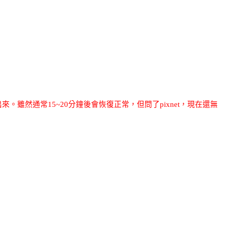
出來。雖然通常
15~20
分鐘後會恢復正常，但問了
pixnet
，現在還無