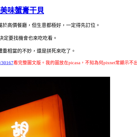
之美味蟹膏干貝
屬於高價餐廳，但生意都極好，一定得先訂位。
決定要找機會也來吃吃看。
體重相當的不妙，還是拼死來吃了。
w/30167
看完整圖文版
。我的圖放在
picasa
，不知為何
pixnet
常顯示不