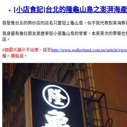
[小店食記]台北的隆龜山島之澎湃海
我發覺台北的熱炒店的店名只要冠上龜山島，似乎就代表對其海鮮
我身邊有幾位朋友是遼寧街小張龜山島的常客，本來某次的聚餐也
店。
#
如圖片顯示不出來，請至
http://www.walkerland.com.tw/article/vie
解。請包涵。