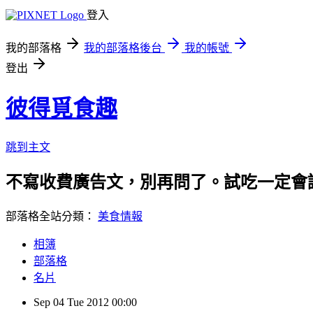
登入
我的部落格
我的部落格後台
我的帳號
登出
彼得覓食趣
跳到主文
不寫收費廣告文，別再問了。試吃一定會誠實告知
部落格全站分類：
美食情報
相簿
部落格
名片
Sep
04
Tue
2012
00:00