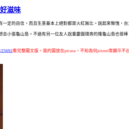
產好滋味
有一定的自信，而且生意基本上絕對都是火紅無比。說起來慚愧，台
想去小張龜山島。不過有另一位友人說重慶圓環旁的隆龜山島也很棒
w/25692
看完整圖文版
。我的圖放在
picasa
，不知為何
pixnet
常顯示不