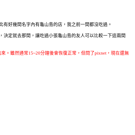
北有好幾間名字內有龜山島的店，我之前一間都沒吃過。
，決定就去那間，讓吃過小張龜山島的友人可以比較一下這兩間
出來。雖然通常
15~20
分鐘後會恢復正常，但問了
pixnet
，現在還無