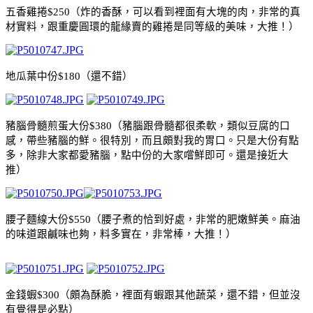
五香雞捲
$250
（炸的香酥，可以看到裡面有大塊的肉，非常的真
材實料，跟重慶圓環的龍緣賣的雞捲是同等級的美味，大推！）
地瓜葉中份
$180
（還不錯）
豬腦骨髓煎蛋大份
$380
（豬腦跟骨髓都很柔軟，類似豆腐的口
感，帶些豬腦的鮮。很特別，而且頗對我的胃口。只是大份有點
多，除非大家都愛豬腦，點中份的大家嚐鮮即可。還是接近大
推）
腰子麵線大份
$550
（腰子煮的恰到好處，非常的肥嫩鮮美。麻油
的味道跟鹹味也夠，料多實在，非常棒，大推！）
金錢蝦
$300
（頗為酥脆，裡面有蝦跟其他蔬菜，還不錯，但並沒
有覺得是必點）