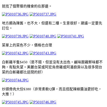
就找了個聚餐的機會約在那邊。
地方頗為陳舊，也不大，但還有二樓。生意很好，建議一定要先
訂位。
菜單上的菜色不少，價格也合理
白斬雞半隻
$450
（是不錯，但並沒有太出色。鹹味跟雞鮮味都不
夠，有點失望。美麗台菜或阿宏烏骨雞或阿潘廚房以及很多間台
菜的白斬雞都比這間的好）
炒頭骨肉大份
$380
（非常柔軟
Q
彈，而且搭配辣椒醬油更好吃，
大推！）