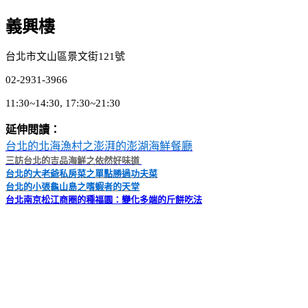
義興樓
台北市文山區景文街
121
號
02-2931-3966
11:30~14:30, 17:30~21:30
延伸閱讀：
台北的北海漁村之澎湃的澎湖海鮮餐廳
三訪台北的吉品海鮮之依然好味道
台北的大老爺私房菜之單點勝過功夫菜
台北的小張龜山島之嗜蝦者的天堂
台北南京松江商圈的種福園：變化多端的斤餅吃法