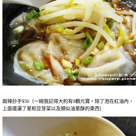
麻辣抄手$50（一碗我記得大約有9顆元寶。除了泡在紅油內，
上面還灑了蔥和豆芽菜以及類似油蔥酥的東西）