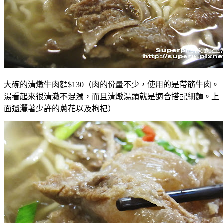
大碗的清燉牛肉麵$130（肉的份量不少，使用的是帶筋牛肉。
湯看起來很清澈不混濁，而且清燉湯頭就是適合搭配細麵。上
面還灑著少許的蔥花以及枸杞）