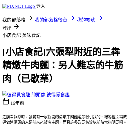
登入
我的部落格
我的部落格後台
我的帳號
登出
小店食記
美味食記
[小店食記]六張犁附近的三犇
精燉牛肉麵：另人難忘的牛筋
肉（已歇業）
彼得覓食趣
16年前
之前看報導時，發覺有一家新開的清燉牛肉麵還頗吸引我的。報導裡面寫教
導做這湯頭的人是前
來來
飯店主廚，而且許多政要名流以前時常指明要喝。