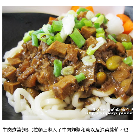
牛肉炸醬麵$（拉麵上淋入了牛肉炸醬和蔥以及泡菜蘿蔔，也