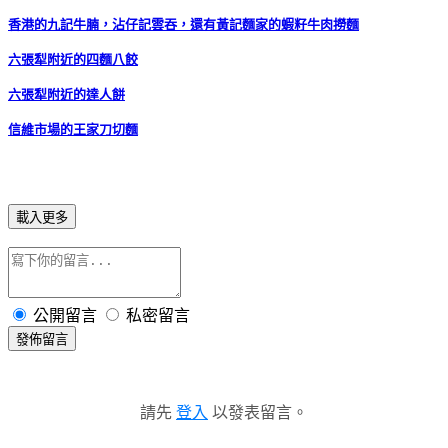
香港的九記牛腩，沾仔記雲吞，還有黃記麵家的蝦籽牛肉撈麵
六張犁附近的四麵八餃
六張犁附近的達人餅
信維市場的王家刀切麵
載入更多
公開留言
私密留言
發佈留言
請先
登入
以發表留言。