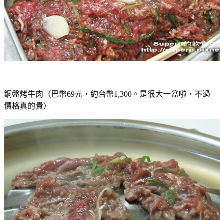
銅盤烤牛肉（巴幣69元，約台幣1,300。是很大一盆啦，不過
價格真的貴）