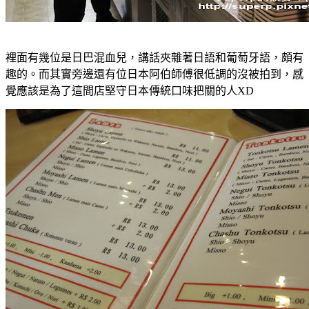
裡面有幾位是日巴混血兒，講話夾雜著日語和葡萄牙語，頗有
趣的。而其實旁邊還有位日本阿伯師傅很低調的沒被拍到，感
覺應該是為了這間店堅守日本傳統口味把關的人XD