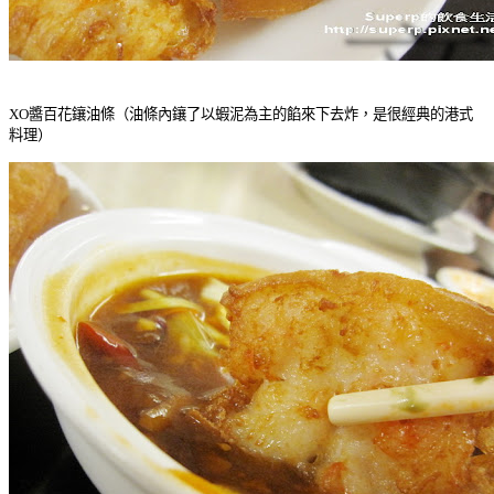
XO醬百花鑲油條（油條內鑲了以蝦泥為主的餡來下去炸，是很經典的港式
料理）