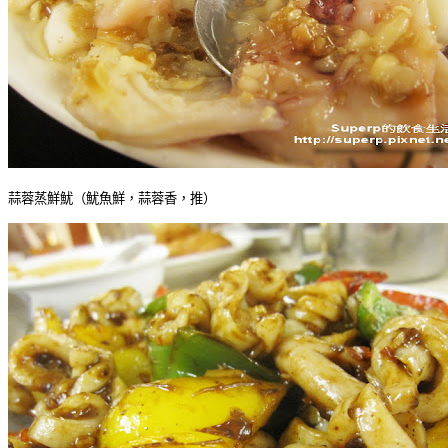
蒜蓉蒸鮮魷（魷魚鮮，蒜蓉香，推）