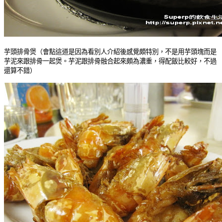
芋頭排骨煲（會點這道是因為看別人介紹後感覺頗特別，不是用芋頭塊而是
芋泥來跟排骨一起煲。芋泥跟排骨融合起來頗為濃重，得配飯比較好，不過
還算不錯）