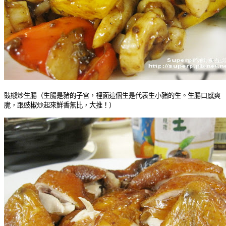
豉椒炒生腸（生腸是豬的子宮，裡面這個生是代表生小豬的生。生腸口感爽
脆，跟豉椒炒起來鮮香無比，大推！）