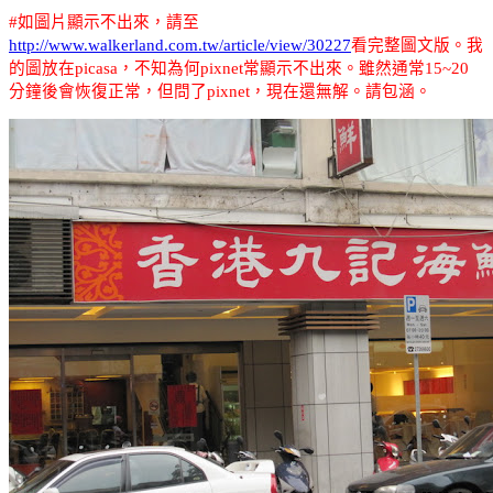
#
如圖片顯示不出來，請至
http://www.walkerland.com.tw/article/view/30227
看完整圖文版
。我
的圖放在
picasa
，不知為何
pixnet
常顯示不出來。雖然通常
15~20
分鐘後會恢復正常，但問了
pixnet
，現在還無解。請包涵。