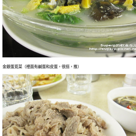
金銀蛋覓菜（裡面有鹹蛋和皮蛋，很搭，推）