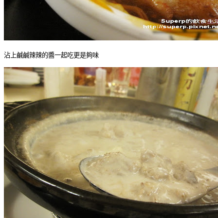
沾上鹹鹹辣辣的醬一起吃更是夠味