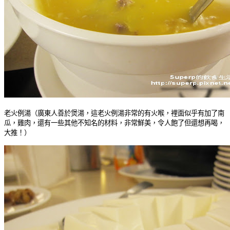
老火例湯（廣東人善於煲湯，這老火例湯非常的有火喉，裡面似乎有加了南
瓜，雞肉，還有一些其他不知名的材料，非常鮮美，令人飽了但還想再喝，
大推！）