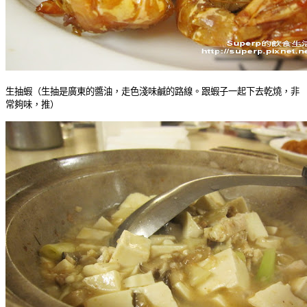
生抽蝦（生抽是廣東的醬油，走色淺味鹹的路線。跟蝦子一起下去乾燒，非
常夠味，推）