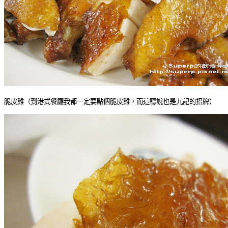
脆皮雞（到港式餐廳我都一定要點個脆皮雞，而這聽說也是九記的招牌）