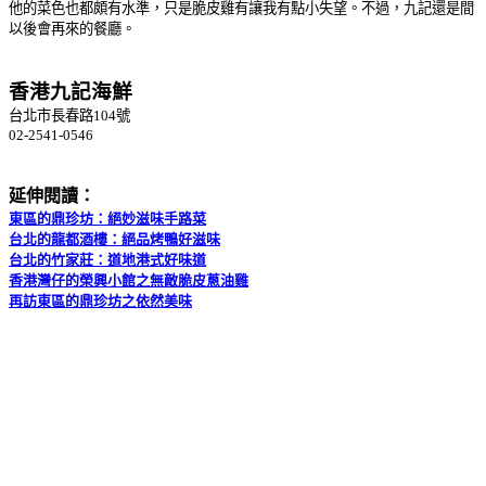
他的菜色也都頗有水準，只是脆皮雞有讓我有點小失望。不過，九記還是間
以後會再來的餐廳。
香港九記海鮮
台北市長春路104號
02-2541-0546
延伸閱讀：
東區的鼎珍坊：絕妙滋味手路菜
台北的龍都酒樓：絕品烤鴨好滋味
台北的竹家莊：道地港式好味道
香港灣仔的榮興小館之無敵脆皮蔥油雞
再訪東區的鼎珍坊之依然美味