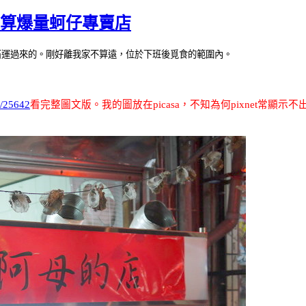
划算爆量蚵仔專賣店
石運過來的。剛好離我家不算遠，位於下班後覓食的範圍內。
w/25642
看完整圖文版
。我的圖放在
picasa
，不知為何
pixnet
常顯示不