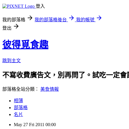
登入
我的部落格
我的部落格後台
我的帳號
登出
彼得覓食趣
跳到主文
不寫收費廣告文，別再問了。試吃一定會誠實告知
部落格全站分類：
美食情報
相簿
部落格
名片
May
27
Fri
2011
00:00