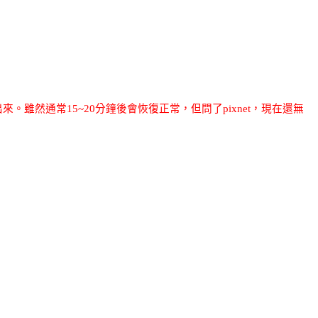
出來。雖然通常
15~20
分鐘後會恢復正常，但問了
pixnet
，現在還無