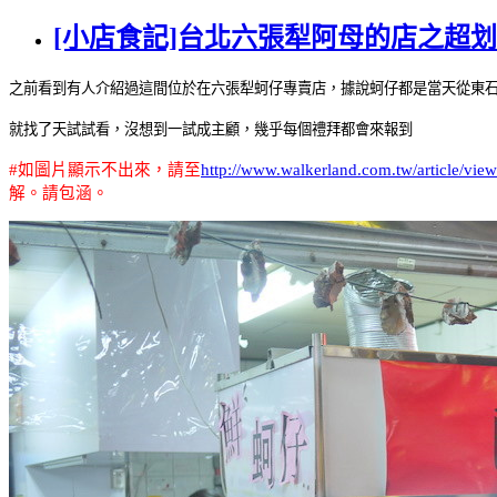
[小店食記]台北六張犁阿母的店之超
之前看到有人介紹過這間位於在六張犁蚵仔專賣店，據說蚵仔都是當天從東
就找了天試試看，沒想到一試成主顧，幾乎每個禮拜都會來報到
#
如圖片顯示不出來，請至
http://www.walkerland.com.tw/article/vie
解。請包涵。