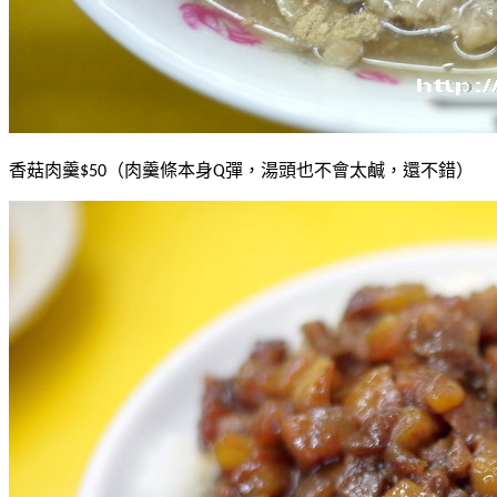
香菇肉羹
（肉羹條本身
彈，湯頭也不會太鹹，還不錯）
$50
Q