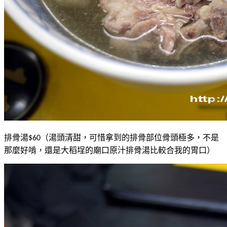
排骨湯
（湯頭清甜，可惜拿到的排骨部位骨頭極多，不是
$60
那麼好啃，還是大稻埕的廟口原汁排骨湯比較合我的胃口）