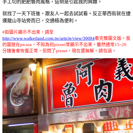
手工切的肥肥魯肉風格，這倒是引起我的興趣。
就找了一天下班後，跟友人一起去試試看。反正華西街就在捷
運龍山寺站旁而已，交通極為便利。
#
如圖片顯示不出來，請至
http://www.walkerland.com.tw/article/view/30084
看完整圖文版
。我
的圖放在
picasa
，不知為何
pixnet
常顯示不出來。雖然通常15
~20
分鐘後會恢復正常，但問了
pixnet
，現在還無解。請包涵。