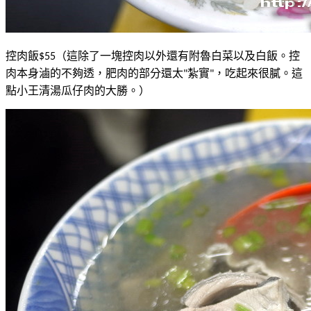
控肉飯
（這除了一塊控肉以外還有附魯白菜以及白飯。控
$55
肉本身滷的不夠透，肥肉的部分還太
紮實
，吃起來很膩。這
"
"
點小王清湯瓜仔肉的大勝。）