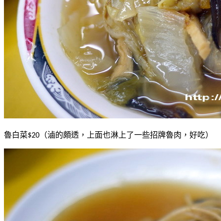
魯白菜
（滷的頗透，上面也淋上了一些招牌魯肉，好吃）
$20