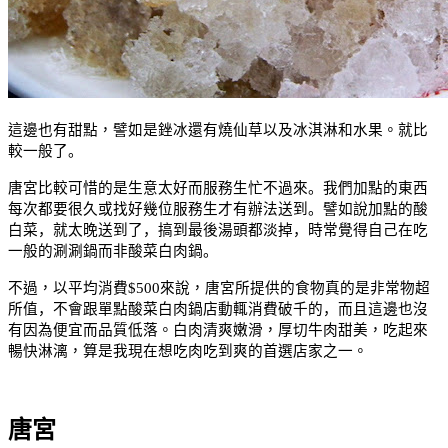
這邊也有甜點，譬如是銼冰還有燒仙草以及冰淇淋和水果。就
比
較一般了。
唐宮比較可惜的是生意太好而服務生忙不過來。我們加點的東西
每次都要很久或找好幾位服務生才有辦法送到。譬如說加點的酸
白菜，就太晚送到了，搞到最後湯頭都淡掉，時常覺得自己在吃
一般的涮涮鍋而非酸菜白肉鍋。
不過，以平均消費
$500
來說，唐宮所提供的食物真的是非常物超
所值
，不會跟單點酸菜白肉鍋店動輒消費破千的，而且這邊也沒
有因為便宜而品質低落
。白肉清爽嫩滑，厚切牛肉甜美，吃起來
暢快淋漓，
算是我現在想吃肉吃到爽的首選店家之一。
唐宮