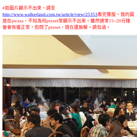
#
如圖片顯示不出來，請至
http://www.walkerland.com.tw/article/view/25353
看完整版
。我的圖
放在
picasa
，不知為何
pixnet
常顯示不出來。雖然通常15
~20
分鐘
後會恢復正常，但問了
pixnet
，現在還無解。請包涵。