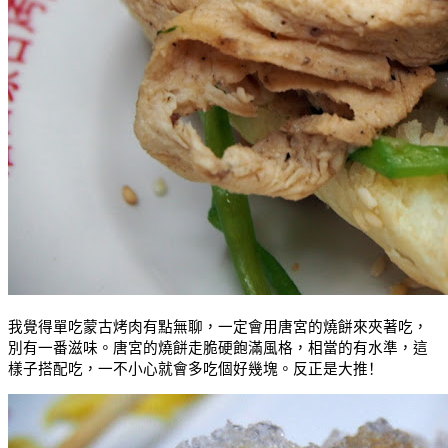
我覺得單吃蒙古烤肉有點無聊，一定會用唐宮的燒餅來夾著吃，
別有一番滋味。唐宮的燒餅走脆硬飽滿風格，相當的有水準，這
樣子搭配吃，一不小心就會多吃個好幾塊。反正
是大推！