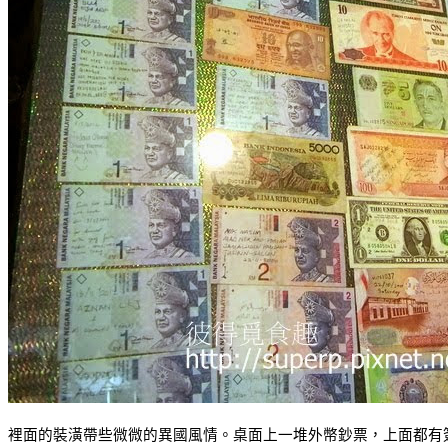
裡面的裝潢帶些微微的異國風情。桌面上一堆外幣鈔票，上面都有