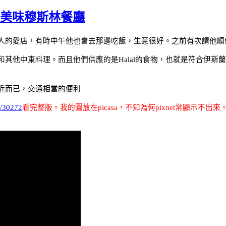
的美味穆斯林餐廳
人的愛店，有時中午他也會去那邊吃飯，生意很好。之前有次請他順
和其他中東料理。而且他們供應的是
Halal
的食物，也就是符合伊斯蘭
近而已，交通相當的便利
w/30272
看完整版。我的圖放在
picasa
，不知為何
pixnet
常顯示不出來。