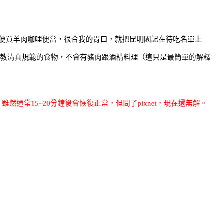
便買羊肉咖哩便當，很合我的胃口，就把昆明園記在待吃名單上
教清真規範的食物，不會有豬肉跟酒精料理（這只是最簡單的解釋
雖然通常15
~20
分鐘後會恢復正常，但問了
pixnet
，現在還無解。