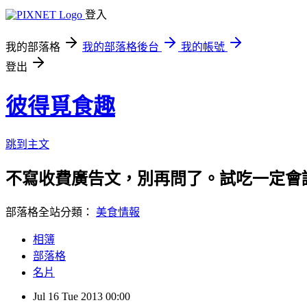
登入
我的部落格
我的部落格後台
我的帳號
登出
彼得覓食趣
跳到主文
不寫收費廣告文，別再問了。試吃一定會誠實告知
部落格全站分類：
美食情報
相簿
部落格
名片
Jul
16
Tue
2013
00:00