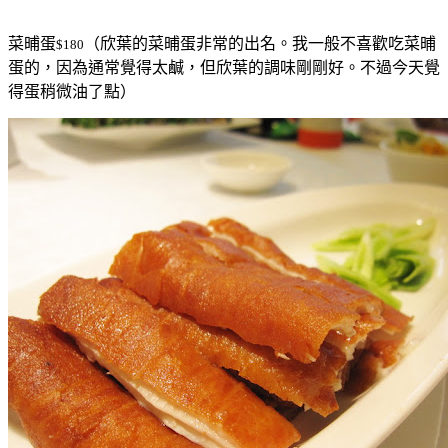
菜晡蛋
（欣葉的菜晡蛋非常的出名。我一般不喜歡吃菜晡
$180
蛋的，因為通常覺得太鹹，但欣葉的調味剛剛好。不過今天覺
得蛋稍微油了點）