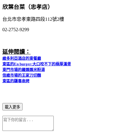
欣葉台菜（忠孝店）
台北市忠孝東路四段112號2樓
02-2752-9299
延伸閱讀：
維多利亞酒店的東餐廳
東區的En burger:大口咬不下的極厚漢堡
東門市場的羅媽媽米粉湯
信維市場的王家刀切麵
東區的疆毒串烤
載入更多