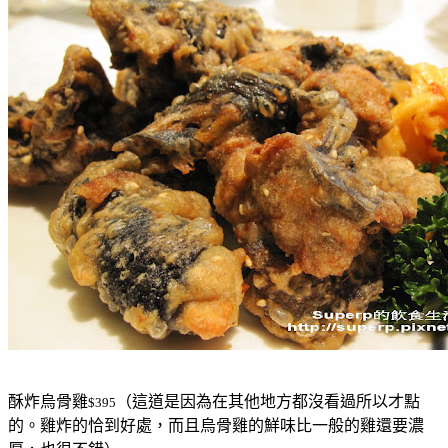
酥炸烏骨雞
（這道是因為在其他地方都沒看過所以才點
$395
的。雞炸的恰到好處，而且烏骨雞的鮮味比一般的雞還要濃