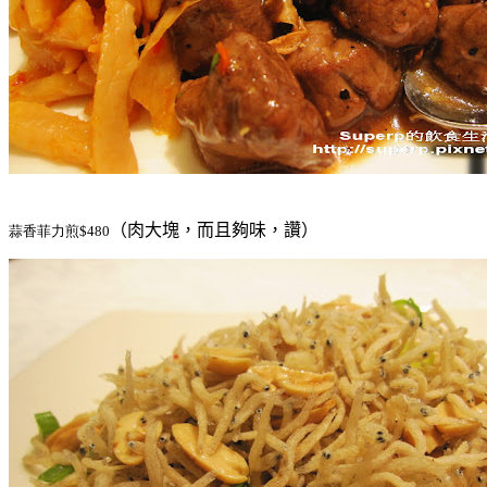
（肉大塊，而且夠味，讚）
蒜香菲力煎$480