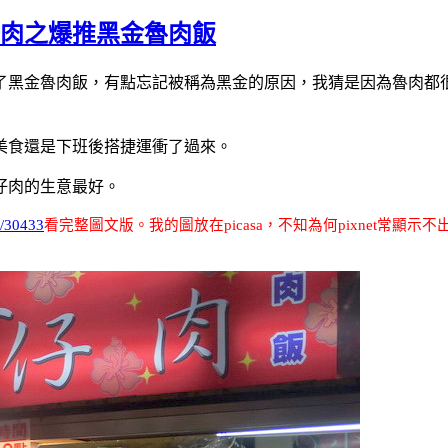
仔肉之爆推黑金魯肉飯
了黑金魯肉飯，有點忘記被稱為黑金的原因，我猜是因為魯肉都
美食還是下班後搭捷運衝了過來。
仔肉的生意最好。
w/30433
看完整圖文版
。我的圖放在
picasa
，不知為何
pixnet
常顯示不出