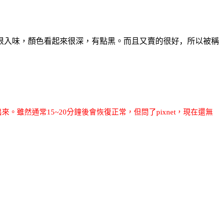
很入味，顏色看起來很深，有點黑。而且
又賣的很好，所以被稱
來。雖然通常15
~20
分鐘後會恢復正常，但問了
pixnet
，現在還無