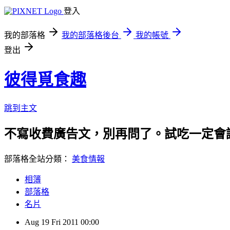
登入
我的部落格
我的部落格後台
我的帳號
登出
彼得覓食趣
跳到主文
不寫收費廣告文，別再問了。試吃一定會誠實告知
部落格全站分類：
美食情報
相簿
部落格
名片
Aug
19
Fri
2011
00:00