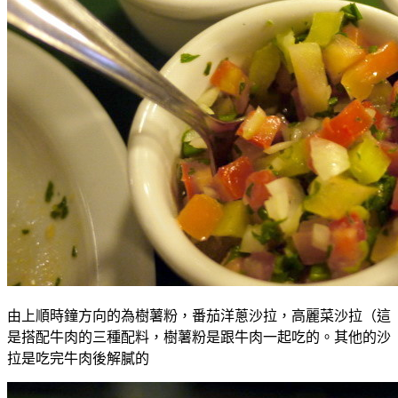
由上順時鐘方向的為樹薯粉，番茄洋蔥沙拉，高麗菜沙拉（這
是搭配牛肉的三種配料，樹薯粉是跟牛肉一起吃的。其他的沙
拉是吃完牛肉後解膩的