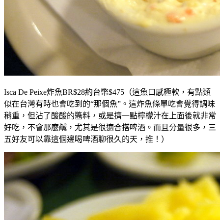
Isca De Peixe
炸魚BR$28約台幣$475（這魚口感極軟，有點類
似在台灣有時也會吃到的“那個魚”。這炸魚條單吃會覺得調味
稍重，但沾了酸酸的醬料，或是擠一點檸檬汁在上面後就非常
好吃，不會那麼鹹，尤其是很適合搭啤酒。而且分量很多，三
五好友可以靠這個邊喝啤酒聊很久的天，推！）