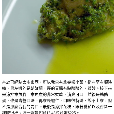
基於已經點太多東西，所以我只有拿幾樣小菜。從左至右順時
鐘，最左邊的是朝鮮薊，裹的青醬有點酸酸的，頗妙。接下來
是涼拌章魚腳。章魚煮的非常柔軟，清爽可口。然後是鵪鶉
蛋，也是青醬口味。再來是蝦仁，口味很特殊，說不上來，但
不是那麼合我的胃口。最後是涼拌花枝，跟著番茄以及香料一
起吃很棒。這一盤是BR$13.43約台幣$225。