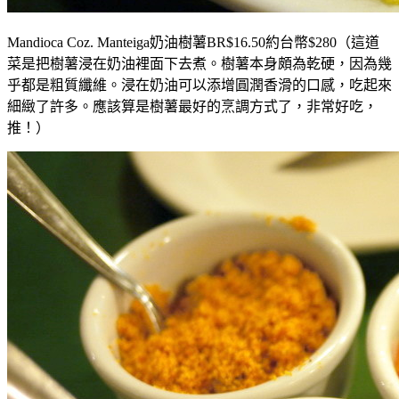
Mandioca Coz. Manteiga
奶油樹薯BR$16.50
約台幣
$280
（這道
菜是把樹薯浸在奶油裡面下去煮。樹薯本身頗為乾硬，因為幾
乎都是粗質纖維。浸在奶油可以添增圓潤香滑的口感，吃起來
細緻了許多。應該算是樹薯最好的烹調方式了，非常好吃，
推！）