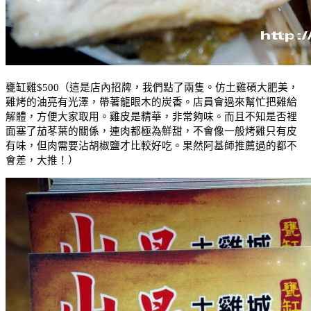
甕缸雞
$500
（這是店內招牌，我們點了兩隻。
仿
土雞碩大肥美，
雞烤的油亮有光澤，帶著龍眼木的炭香。店員會過來幫忙把雞給
解體，方便大家取用。雞皮是精華，非常夠味。而且不知是否裡
面塞了茄苳葉的關係，連肉都極為鮮甜，不會像一般烤雞只有皮
有味，但肉需要沾胡椒鹽才比較好吃。果然阿基師推薦過的都不
會差，大推！）