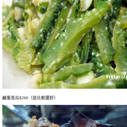
鹹蛋苦瓜
$260
（這比較還好）