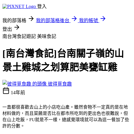
登入
我的部落格
我的部落格後台
我的帳號
登出
南台灣食記遊記
美味食記
[南台灣食記]台南關子嶺的山
景土雞城之划算肥美甕缸雞
彼得覓食趣
14年前
一直都很喜歡去山上的小店吃山產。雖然食物不一定真的是在地
材料做的，而且菜餚是否比在都市所吃到的更出色也很難說，但
在山上吃飯，
FU
就是不一樣，總感覺環境就可以為這一餐加了些
許的分數。