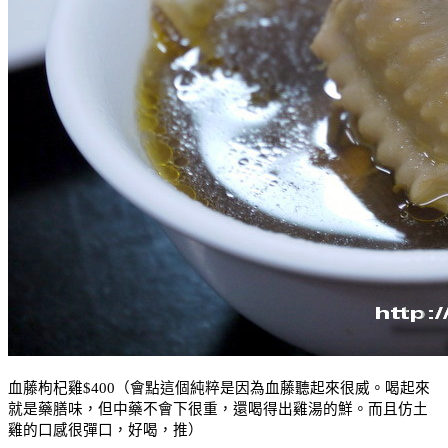
血藤枸杞雞
$400
（會點這個純粹是因為血藤聽起來很威。喝起來
就是藥膳味，但中藥不會下很重，還喝得出雞湯的鮮。而且
仿
土
雞的口感很彈口，好喝，推）