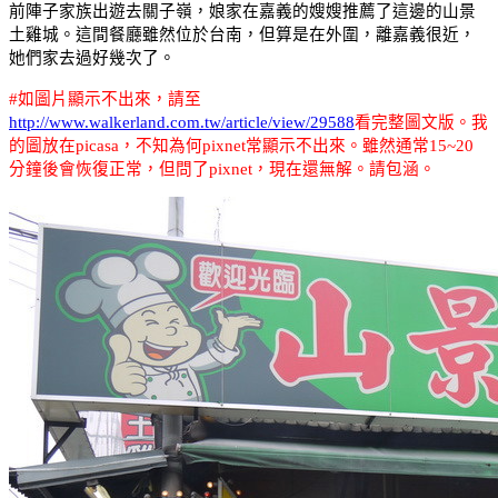
前陣子家族出遊去關子嶺，娘家在嘉義的嫂嫂推薦了這邊的山景
土雞城。這間餐廳雖然位於台南，但算是在外圍，離嘉義很近，
她們家去過好幾次了。
#
如圖片顯示不出來，請至
http://www.walkerland.com.tw/article/view/29588
看完整圖文版
。我
的圖放在picasa，不知為何pixnet常顯示不出來。雖然通常15~20
分鐘後會恢復正常，但問了pixnet，現在還無解。請包涵。