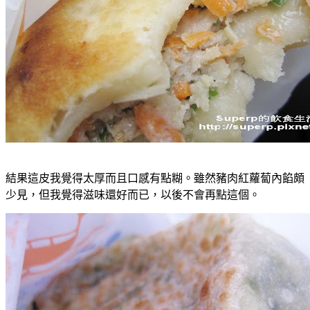
結果這皮我覺得太厚而且口感有點糊。雖然豬肉紅蘿蔔內餡頗
少見，但我覺得滋味還好而已，以後不會再點這個。