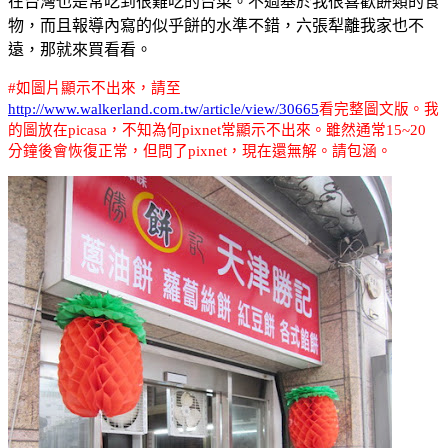
在台灣也是常吃到很難吃的台菜。不過基於我很喜歡餅類的食
物，而且報導內寫的似乎餅的水準不錯，六張犁離我家也不
遠，那就來買看看。
#
如圖片顯示不出來，請至
http://www.walkerland.com.tw/article/view/30665
看完整圖文版。我
的圖放在picasa，不知為何pixnet常顯示不出來。雖然通常15~20
分鐘後會恢復正常，但問了pixnet，現在還無解。請包涵。