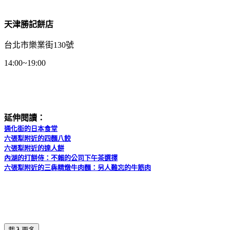
天津勝記餅店
台北市樂業街130號
14:00~19:00
延伸閱讀：
通化街的日本食堂
六張犁附近的四麵八餃
六張犁附近的達人餅
內湖的打餅侍：不賴的公司下午茶選擇
六張犁附近的三犇精燉牛肉麵：另人難忘的牛筋肉