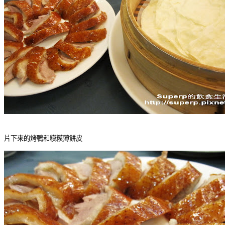
片下來的烤鴨和糢糢薄餅皮