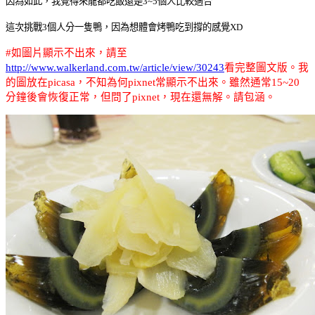
因為如此，我覺得來龍都吃飯還是3~5個人比較適合
這次挑戰3個人分一隻鴨，因為想體會烤鴨吃到撐的感覺XD
#
如圖片顯示不出來，請至
http://www.walkerland.com.tw/article/view/30243
看完整圖文版
。我
的圖放在
picasa
，不知為何
pixnet
常顯示不出來。雖然通常
15~20
分鐘後會恢復正常，但問了
pixnet
，現在還無解。請包涵。