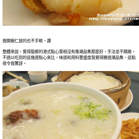
撥開蝦仁放的也不手軟，讚
整體來說，覺得龍都的港式點心賣相沒有像潮品集那麼好，手法並不精緻。
不過以吃到的這幾道點心來比，味道和用料豐盛度我覺得勝過潮品集，這點
很令我驚訝。