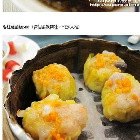
瑤柱蘿蔔糕$88（這個柔軟夠味，也是大推）