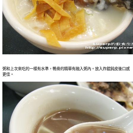
粥和上次來吃的一樣有水準，鴨骨的精華有融入粥內。放入炸餛飩皮後口感
更佳。