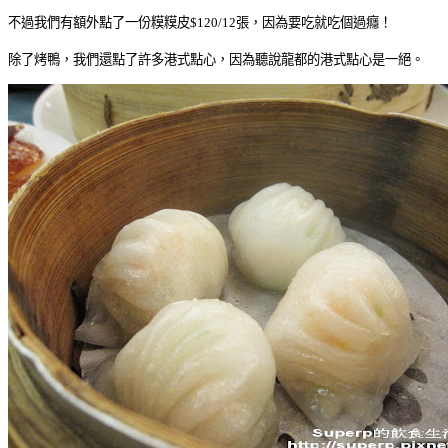
不過我們有額外點了一份糢糢皮$120/12張，因為要吃就吃個過癮！
除了烤鴨，我們還點了許多港式點心，因為聽說龍都的港式點心是一絕。