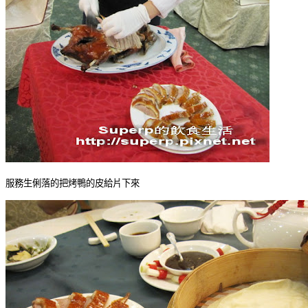
服務生俐落的把烤鴨的皮給片下來