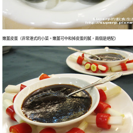
嫩薑皮蛋（非常港式的小菜。嫩薑可中和掉皮蛋的膩，兩個是絕配）