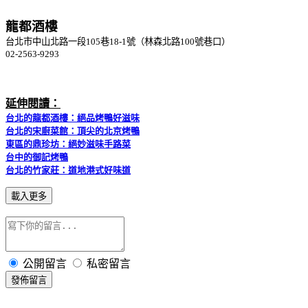
龍都酒樓
台北市中山北路一段105巷18-1號（林森北路100號巷口）
02-2563-9293
延伸閱讀：
台北的龍都酒樓：絕品烤鴨好滋味
台北的宋廚菜館：頂尖的北京烤鴨
東區的鼎珍坊：絕妙滋味手路菜
台中的御記烤鴨
台北的竹家莊：道地港式好味道
載入更多
公開留言
私密留言
發佈留言