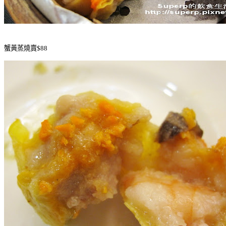
蟹黃蒸燒賣$88