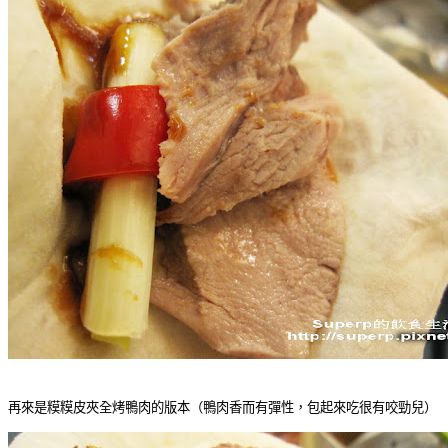
再來是糢糢皮夾全烤鴨肉的版本（鴨肉香而有彈性，包起來吃很有咬勁兒）