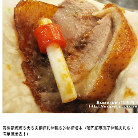
最後是糢糢皮夾皮肉相連和烤鴨皮的終極版本（嘴巴都塞滿了烤鴨肉和皮，
滿足感爆表！）