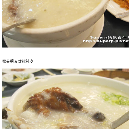
鴨骨粥 & 炸餛飩皮