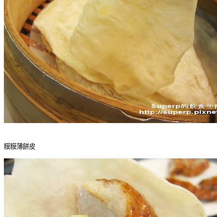
糢糢薄餅皮