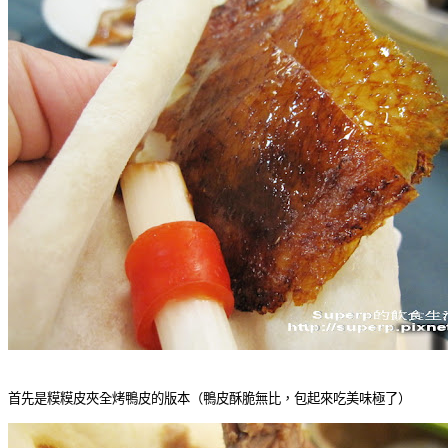
首先是糢糢皮夾全烤鴨皮的版本（鴨皮酥脆無比，包起來吃美味極了）