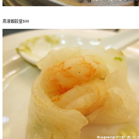
燕液蝦餃皇$98