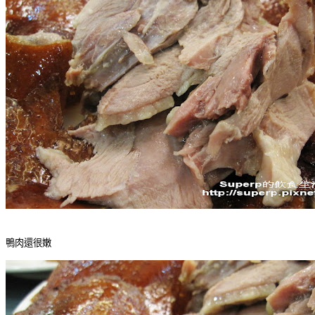
鴨肉還很嫩