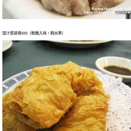
豉汁蒸排骨$88（軟嫩入味，夠水準）